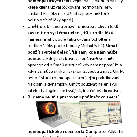
homeopatických léků
, zejména s ohledem na léky,
které klient užíval (očkování, hormonální léky,
antibiotika, léky na srážení teploty, některé
neurologické léky apod.)
Umět probírané obrazy homeopatických léků
zasadit do systému čeledí, říší a rodin léků
(minerální léky podle tabulky Jana Scholtena,
rostlinné léky podle tabulky Michal Yakir).
Umět
použít systém čeledí, říší tam, kde nám může
pomoci
a kde je efektivní a současně se umět
oprostit od případů a situací, kdy nám nepomůže a
kdy nás může striktní systém zavést a zmást. Umět
být při studiu homeopatie a při jejím praktikování
flexibilní a dynamický. Umět používat nejen svůj
intelekt a logiku, ale i svůj cit, intuici, být kreativní.
Budeme se učit pracovat s počítačovou verzí
homeopatického repertoria Complete
. Základní