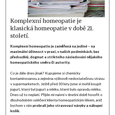
Komplexní homeopatie je
klasická homeopatie v době 21.
století.
Komplexní homeopatie je zaměřená na jediné – na
maximální účinnost v praxi, v našich podmínkách, bez
předsudků, dogmat a striktního následování nějakého
homeopatického směru či autority.
Co je dále dnes jinak? Kupujeme si chemicky
kontaminovanou a zejména výživově nedostatečnou stravu
v supermarketech. Ještě před 30 lety jsme si mohli koupit
jogurt, který byl jogurt a mléko, které bylo opravdu mléko.
Dnes už to neplatí. Přijde mi naivní v dnešní době hovořit o
dlouhodobém vyléčení klienta homeopatickým lékem, aniž
bychom s ním
probrali jeho stravovací návyky a nákupní
košík.