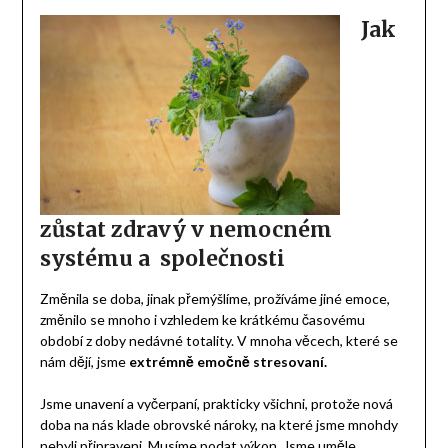
Jak
zůstat zdravý v nemocném
systému a společnosti
Změnila se doba, jinak přemýšlíme, prožíváme jiné emoce,
změnilo se mnoho i vzhledem ke krátkému časovému
období z doby nedávné totality. V mnoha věcech, které se
nám dějí, jsme
extrémně emočně stresovaní.
Jsme unavení a vyčerpaní, prakticky všichni, protože nová
doba na nás klade obrovské nároky, na které jsme mnohdy
nebyli připraveni. Musíme podat výkon. Jsme uměle