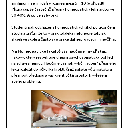
similimum) se jim daří v rozmezí mezi 5 – 10 % případů!
Přiznávají, že částečně přesný homeopatický lék najdou ve
30-40%.
A co ten zbytek?
Studenti pak odcházejí z homeopatických škol po ukončení
studia a zjišťují, že to v praxi zdaleka nefunguje tak, jak
slyšeli ve škole a často své praxe dál neprovozují – nevěří si.
Na Homeopatické fakultě vás naučíme jiný přístup.
Takový, který respektuje dnešní psychosomatický pohled
na zdraví a nemoc. Naučíme vás, jak výběr „super“ přesného
léku rozložit do několika kroků, čímž získáte větší jistotu a
přesnost předpisu a váš klient větší prostor k vyřešení
svého problému.