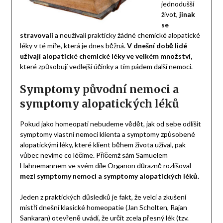
jednodušší
život,
jinak
se
stravovali
a neužívali prakticky žádné chemické alopatické
léky v té míře, která je dnes běžná.
V dnešní době lidé
užívají alopatické chemické léky ve velkém množství,
které způsobují vedlejší účinky a tím pádem další nemoci.
Symptomy původní nemoci a
symptomy alopatických léků
Pokud jako homeopati nebudeme vědět, jak od sebe odlišit
symptomy vlastní nemoci klienta a symptomy způsobené
alopatickými léky, které klient během života užíval, pak
vůbec nevíme co léčíme. Přičemž sám Samuelem
Hahnemannem ve svém díle Organon důrazně rozlišoval
mezi symptomy nemoci a symptomy alopatických léků.
Jeden z praktických důsledků je fakt, že velcí a zkušení
mistři dnešní klasické homeopatie (Jan Scholten, Rajan
Sankaran) otevřeně uvádí, že určit zcela přesný lék (tzv.