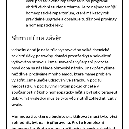
verzi počítačového repertorizačního programu
obdrží všichni studenti zdarma. Je to nejmodernější
homeopatické repertorium, které má každý rok
pravidelné upgrade a obsahuje tudíž nové provingy
a homeopatické léky.
Shrnutí na závěr
v dnešní době je naše tělo vystavováno velké chemické
toxicitě (léky, potraviny, domácí prostředky) a nekvalitně
vyživováno stravou. Jsme unavení a vyčerpaní, protože
nová doba na nás klade obrovské nároky. Jinak přemýšlíme
než dříve, prožíváme mnoho emocí, které máme problém
vyjádřit. Jsme uměle udržováni ve strachu, v pocitu
nedostatku, v pocitu viny. Potom pokud chcete v
současnosti někoho homeopaticky léčit a být jako terapeut
dobrý, mít výsledky, musíte tyto věci nutně zohlednit, vzít v
úvahu.
Homeopatie, kterou budete praktikovat musí tyto věci
zohlednit, být na ně připravená. Proto komplexní
homeopatie.
Proto vás budu učit nejen komplexní pohled