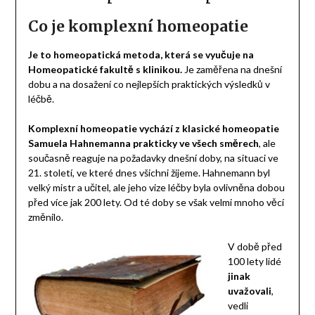
Co je komplexní homeopatie
Je to homeopatická metoda, která se vyučuje na
Homeopatické fakultě s klinikou.
Je zaměřena na dnešní
dobu a na dosažení co nejlepších praktických výsledků v
léčbě.
Komplexní homeopatie vychází z klasické homeopatie
Samuela Hahnemanna prakticky ve všech směrech
, ale
současně reaguje na požadavky dnešní doby, na situaci ve
21. století, ve které dnes všichni žijeme. Hahnemann byl
velký mistr a učitel, ale jeho vize léčby byla ovlivněna dobou
před více jak 200 lety. Od té doby se však velmi mnoho věcí
změnilo.
V době před
100 lety lidé
jinak
uvažovali
,
vedli