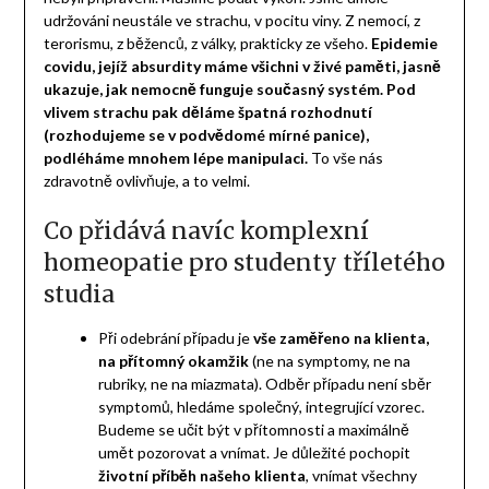
udržováni neustále ve strachu, v pocitu viny. Z nemocí, z
terorismu, z běženců, z války, prakticky ze všeho.
Epidemie
covidu, jejíž absurdity máme všichni v živé paměti, jasně
ukazuje, jak nemocně funguje současný systém. Pod
vlivem strachu pak děláme špatná rozhodnutí
(rozhodujeme se v podvědomé mírné panice),
podléháme mnohem lépe manipulaci.
To vše nás
zdravotně ovlivňuje, a to velmi.
Co přidává navíc komplexní
homeopatie pro studenty tříletého
studia
Při odebrání případu je
vše zaměřeno na klienta,
na přítomný okamžik
(ne na symptomy, ne na
rubriky, ne na miazmata). Odběr případu není sběr
symptomů, hledáme společný, integrující vzorec.
Budeme se učit být v přítomnosti a maximálně
umět pozorovat a vnímat. Je důležité pochopit
životní
příběh našeho klienta
, vnímat všechny