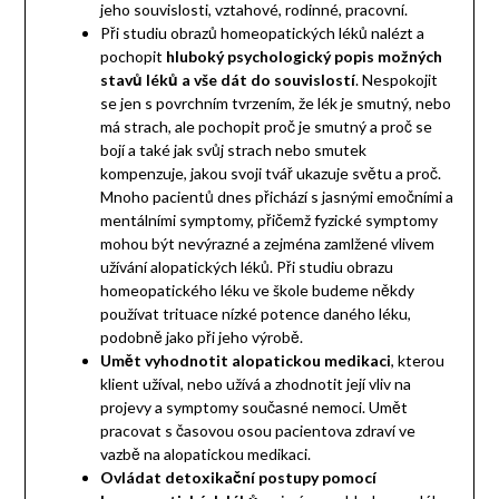
jeho souvislosti, vztahové, rodinné, pracovní.
Při studiu obrazů homeopatických léků nalézt a
pochopit
hluboký psychologický popis možných
stavů léků a vše dát do souvislostí
. Nespokojit
se jen s povrchním tvrzením, že lék je smutný, nebo
má strach, ale pochopit proč je smutný a proč se
bojí a také jak svůj strach nebo smutek
kompenzuje, jakou svoji tvář ukazuje světu a proč.
Mnoho pacientů dnes přichází s jasnými emočními a
mentálními symptomy, přičemž fyzické symptomy
mohou být nevýrazné a zejména zamlžené vlivem
užívání alopatických léků. Při studiu obrazu
homeopatického léku ve škole budeme někdy
používat trituace nízké potence daného léku,
podobně jako při jeho výrobě.
Umět vyhodnotit
alopatickou medikaci
, kterou
klient užíval, nebo užívá a zhodnotit její vliv na
projevy a symptomy současné nemoci. Umět
pracovat s časovou osou pacientova zdraví ve
vazbě na alopatickou medikaci.
Ovládat detoxikační postupy pomocí